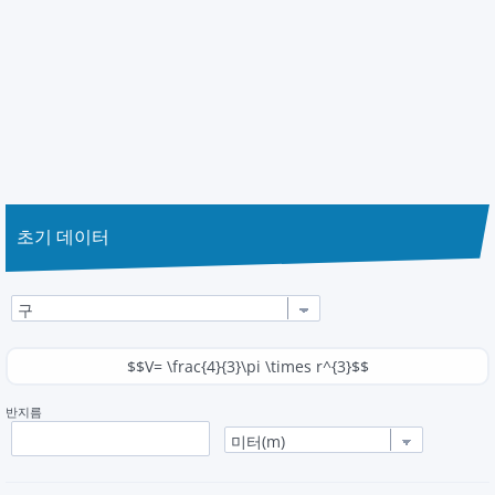
초기 데이터
$$V= \frac{4}{3}\pi \times r^{3}$$
반지름