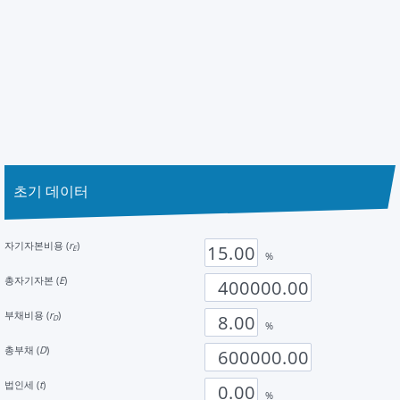
초기 데이터
자기자본비용 (
r
)
E
%
총자기자본 (
E
)
부채비용 (
r
)
D
%
총부채 (
D
)
법인세 (
t
)
%