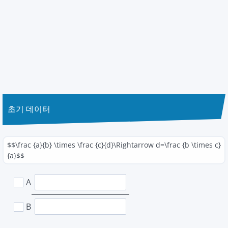
초기 데이터
$$\frac {a}{b} \times \frac {c}{d}\Rightarrow d=\frac {b \times c}
{a}$$
A
B