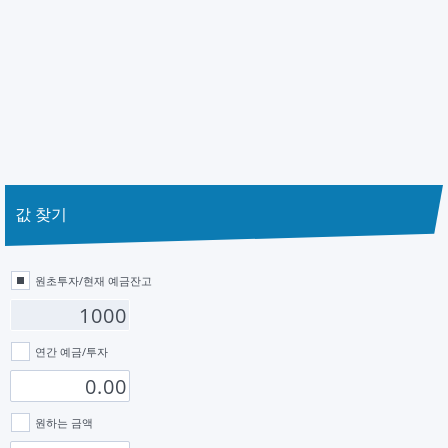
값 찾기
원초투자/현재 예금잔고
연간 예금/투자
원하는 금액