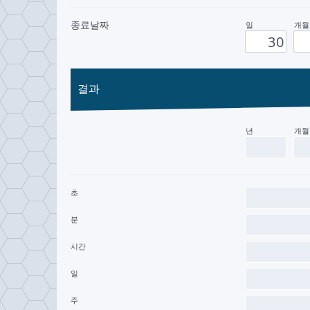
종료날짜
일
개월
결과
년
개월
초
분
시간
일
주