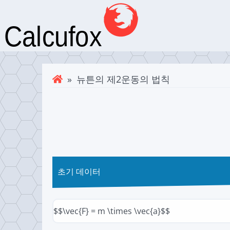
» 뉴튼의 제2운동의 법칙
초기 데이터
$$\vec{F} = m \times \vec{a}$$