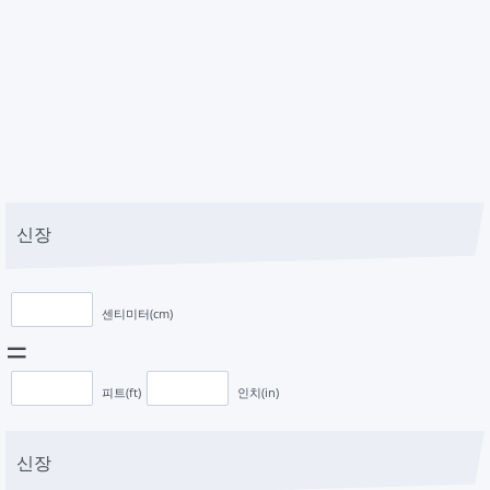
신장
센티미터(cm)
=
피트(ft)
인치(in)
신장